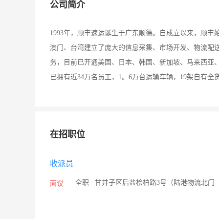
公司简介
1993年，顺丰速运诞生于广东顺德。自成立以来，顺
澳门、台湾建立了庞大的信息采集、市场开发、物流配
务，目前已开通美国、日本、韩国、新加坡、马来西亚、
已拥有近34万名员工，1。6万台运输车辆，19架自有全
在招职位
收派员
/
全职
/
甘井子区后盐桧柏路3号（陆港物流北门
面议