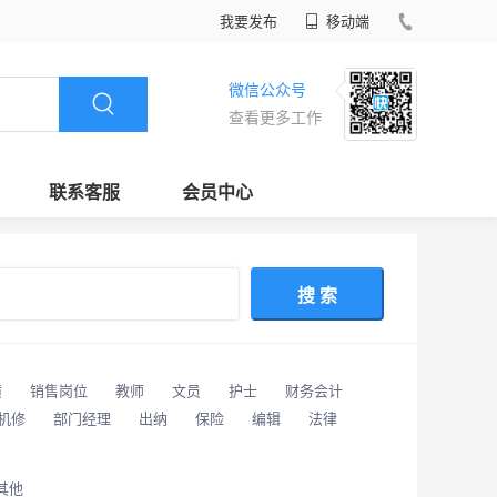
我要发布
移动端
微信公众号
查看更多工作
联系客服
会员中心
搜 索
潢
销售岗位
教师
文员
护士
财务会计
/机修
部门经理
出纳
保险
编辑
法律
其他