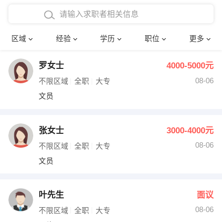
在校学生工作经验
本科
行政后勤
建筑装潢
确定
区域
经验
学历
职位
更多
三年以上工作经验
硕士
销售岗位
教师
罗女士
4000-5000元
四年以上工作经验
博士
文员
护士
08-06
不限区域
全职
大专
五年以上工作经验
财务会计
传单派发
文员
十年以上工作经验
超市零售
促销导购
张女士
3000-4000元
网络IT
保健按摩
08-06
不限区域
全职
大专
文员
快递员
前台接待
收银员
技术员/工程师
叶先生
面议
08-06
水电/机修
部门经理
不限区域
全职
大专