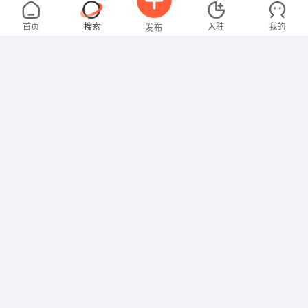
陈先生
面议
08-05
大专
首页
搜索
入驻
我的
发布
财务会计
男先生
4000-5000元
08-05
不限区域
全职
高中
招聘信息
求职简历
营业员
罗先生
4000-5000元
08-05
不限区域
全职
高中
技工/普工
林女士
面议
08-05
不限区域
全职
高中