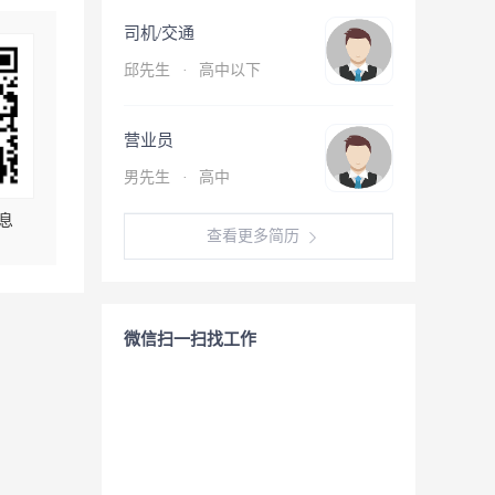
司机/交通
邱先生
·
高中以下
营业员
男先生
·
高中
息
查看更多简历
微信扫一扫找工作