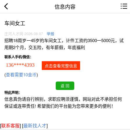
信息内容
车间女工
庄河人才网 2026.08.07
举报
招聘18周岁一45岁的车间女工，计件工资约3500一5000元，试
用期2个月，交五险，有年薪假，年底福利
联系人手机/微信：
136****4393
点击查看完整信息
(
查看需要10金币
)
特此声明：
信息真伪请自行辨别，求职应聘须谨慎，网站对此不承担任何
保证或连带责任! 希望我们的平台能为您带来更多的便利！
[
联系客服
]
[
最新找人才
]